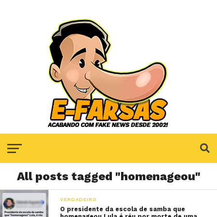
All posts tagged "homenageou"
VERDADEIRO
O presidente da escola de samba que
homenageou Lula é réu por morte de uma