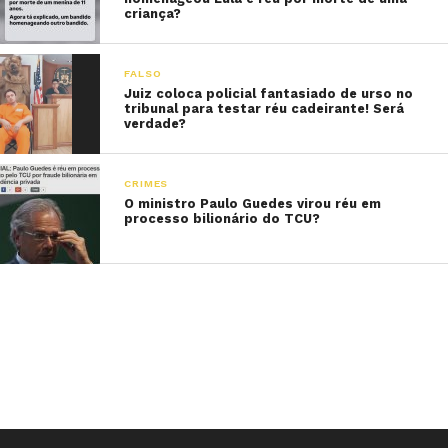
criança?
FALSO
Juiz coloca policial fantasiado de urso no
tribunal para testar réu cadeirante! Será
verdade?
CRIMES
O ministro Paulo Guedes virou réu em
processo bilionário do TCU?