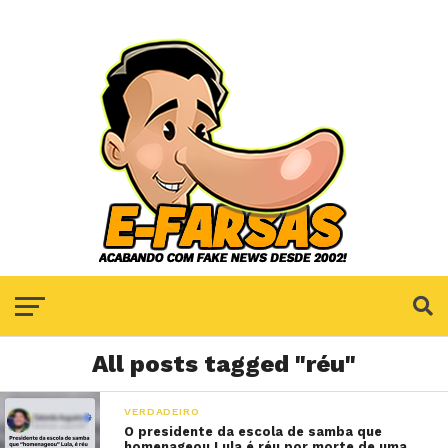
All posts tagged "réu"
VERDADEIRO
O presidente da escola de samba que
homenageou Lula é réu por morte de uma