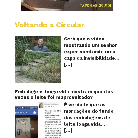
Voltando a Circular
A
China
mostro
Será que o vídeo
em
mostrando um senhor
vídeo
experimentando uma
a
capa da invisibilidade
nova
[…]
em um jardim é
capa
quântic
verdadeiro ou falso? O
da
vídeo surgiu nas redes
invisibi
sociais e em diversos
sites e blogs na
Embalagens longa vida mostram quantas
segunda semana de
vezes o leite foi reaproveitado?
dezembro de 2017 e
É verdade que as
rapidamente ganhou
marcações do fundo
centenas de milhares
das embalagens de
de curtidas e de
leite longa vida
compartilhamentos.
[…]
servem para mostrar
Nele podemos ver um
quantas vezes o