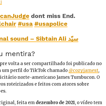
i
icanJudge
dont miss End.
chair
#usa
#usapolice
♬ original sound – Sibtain Ali سیّد
ou mentira?
pre volta a ser compartilhado foi publicado no
m um perfil do TikTok chamado
@cozyjamest
,
licitário norte-americano James Tumbucon. O
os roteirizados e feitos com atores sobre
ões.
riginal, feita em
dezembro de 2021
, o vídeo tem