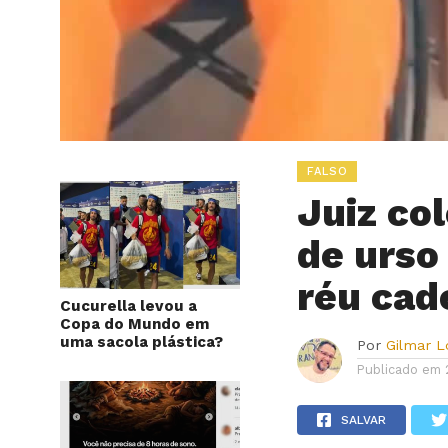
FALSO
Juiz col
de urso
réu cad
Cucurella levou a
Copa do Mundo em
uma sacola plástica?
Por
Gilmar 
Publicado em
SALVAR