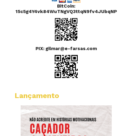
BitCoin:
15c5g4Y4vk84WuTNgVQ3ttqN9fv4JUbqNP
PIX: gilmar@e-farsas.com
Lançamento