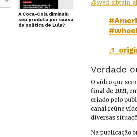
@syed_sibtain_al
A Coca-Cola diminuiu
#Amer
seu produto por causa
da política de Lula?
#wheel
Verdade 
O vídeo que sem
final de 2021
, e
criado pelo pub
canal reúne víde
diversas situaç
Na publicação o