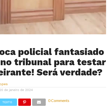
oca policial fantasiado
 no tribunal para testar
eirante! Será verdade?
Lopes
20 de janeiro de 2024
0 Comments
TEXTO