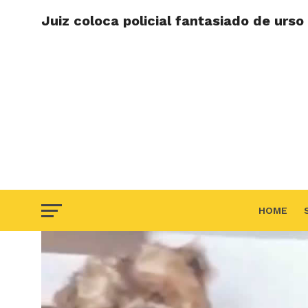
Juiz coloca policial fantasiado de urso
HOME
F.A.Q