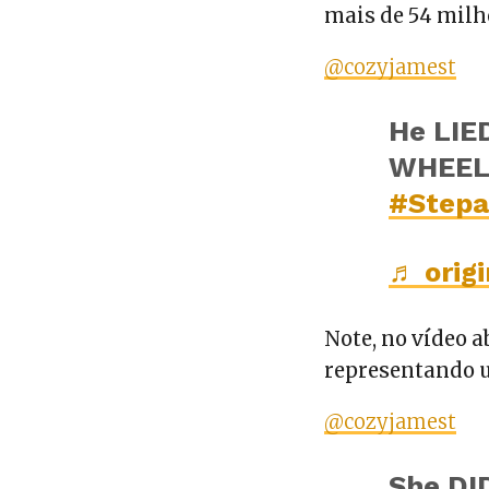
mais de 54 milh
@cozyjamest
He LIED
WHEEL
#Stepa
♬ orig
Note, no vídeo 
representando um
@cozyjamest
She DI