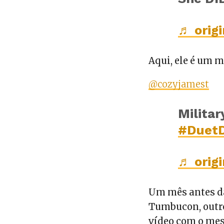
♬ orig
Aqui, ele é um m
@cozyjamest
Milita
#Duet
♬ orig
Um mês antes da
Tumbucon, outro
vídeo com o mes