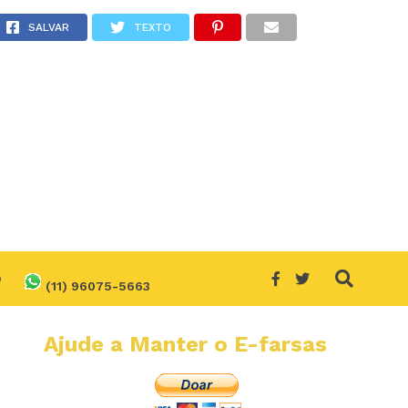
 verdade?
SALVAR
TEXTO
O
(11) 96075-5663
Ajude a Manter o E-farsas