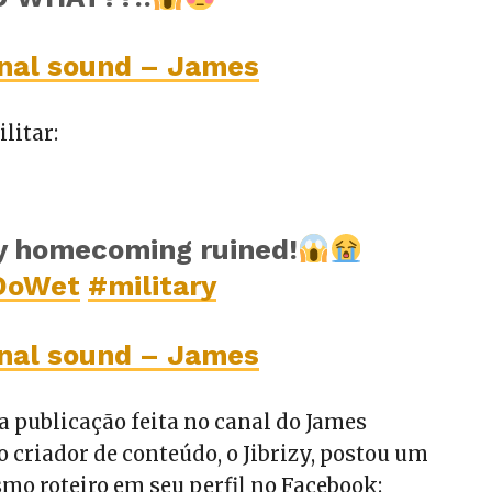
inal sound – James
ilitar:
ry homecoming ruined!
DoWet
#military
inal sound – James
 publicação feita no canal do James
 criador de conteúdo, o Jibrizy, postou um
mo roteiro em seu perfil no Facebook: