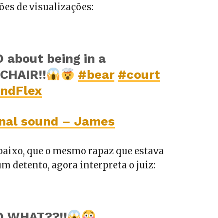
ões de visualizações:
 about being in a
CHAIR!!
#bear
#court
ndFlex
inal sound – James
abaixo, que o mesmo rapaz que estava
 detento, agora interpreta o juiz:
D WHAT??!!