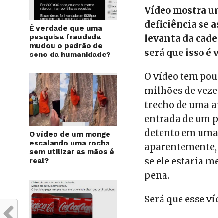
Vídeo mostra u
deficiência se 
É verdade que uma
pesquisa fraudada
levanta da cadei
mudou o padrão de
será que isso é
sono da humanidade?
O vídeo tem pouc
milhões de veze
trecho de uma a
entrada de um p
detento em uma c
O vídeo de um monge
escalando uma rocha
aparentemente, 
sem utilizar as mãos é
se ele estaria 
real?
pena.
Será que esse ví