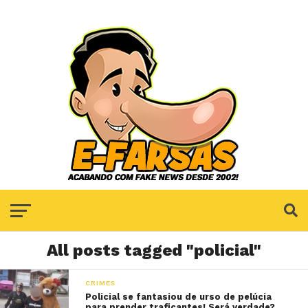
All posts tagged "policial"
CRIMES
Policial se fantasiou de urso de pelúcia
para prender traficantes! Será verdade?