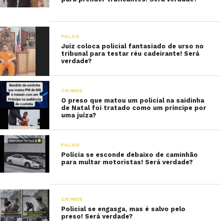
FALSO
Juiz coloca policial fantasiado de urso no
tribunal para testar réu cadeirante! Será
verdade?
CRIMES
O preso que matou um policial na saidinha
de Natal foi tratado como um príncipe por
uma juíza?
FALSO
Polícia se esconde debaixo de caminhão
para multar motoristas! Será verdade?
CRIMES
Policial se engasga, mas é salvo pelo
preso! Será verdade?