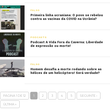
FALSO
Primeira linha ucraniana: O povo se rebelou
contra as vacinas da COVID na Ucrânia?
PODCASTS
Podcast A Vida Fora da Caverna: Liberdade
de expressão ou morte!
FALSO
Homem desafia a morte rodando sobre as
hélices de um helicóptero! Será verdade?
PÁGINA 1 DE 12
1
2
3
4
5
SEGUINTE ›
ÚLTIMA »