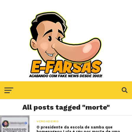
All posts tagged "morte"
VERDADEIRO
O presidente da escola de samba que
homenageou Lula é réu por morte de uma