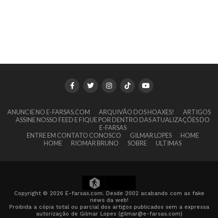
ANUNCIE NO E-FARSAS.COM
ARQUIVÃO DOS HOAXES!
ARTIGOS
ASSINE NOSSO FEED E FIQUE POR DENTRO DAS ATUALIZAÇÕES DO
E-FARSAS
ENTRE EM CONTATO CONOSCO
GILMAR LOPES
HOME
HOME
RIOMAR BRUNO
SOBRE
ULTIMAS
12
Copyright © 2026 E-farsas.com. Desde 2002 acabando com as fake
news da web!
Proibida a cópia total ou parcial dos artigos publicados sem a expressa
autorização de Gilmar Lopes (gilmar@e-farsas.com)