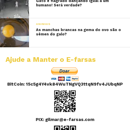
Gato é flagrado dançando igual a um
humano! Será verdade?
ANIMAIS
As manchas brancas na gema do ovo são o
sêmen do galo?
Ajude a Manter o E-farsas
BitCoin: 15c5g4Y4vk84WuTNgVQ3ttqN9fv4JUbqNP
PIX: gilmar@e-farsas.com