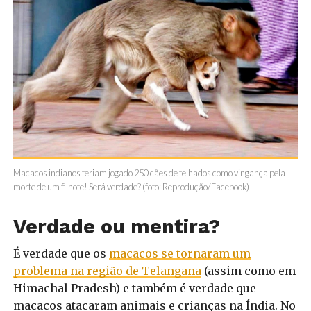
Macacos indianos teriam jogado 250 cães de telhados como vingança pela
morte de um filhote! Será verdade? (foto: Reprodução/Facebook)
Verdade ou mentira?
É verdade que os
macacos se tornaram um
problema na região de Telangana
(assim como em
Himachal Pradesh) e também é verdade que
macacos atacaram animais e crianças na Índia. No