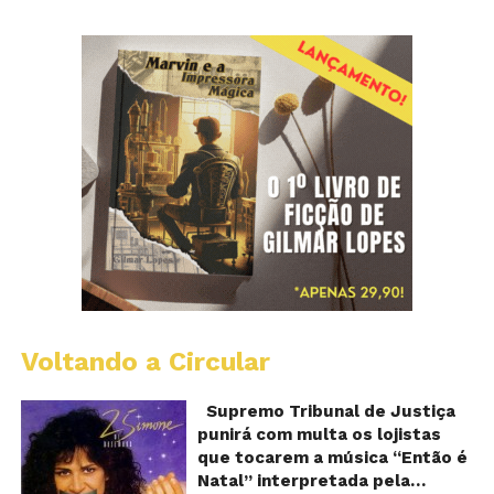
Voltando a Circular
S
pr
q
Supremo Tribunal de Justiça
Sh
punirá com multa os lojistas
d
que tocarem a música “Então é
Br
Natal” interpretada pela
t