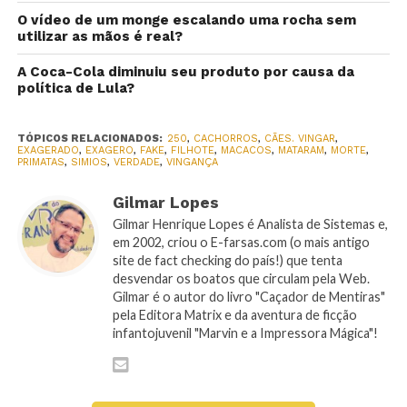
O vídeo de um monge escalando uma rocha sem
utilizar as mãos é real?
A Coca-Cola diminuiu seu produto por causa da
política de Lula?
TÓPICOS RELACIONADOS:
250
,
CACHORROS
,
CÃES. VINGAR
,
EXAGERADO
,
EXAGERO
,
FAKE
,
FILHOTE
,
MACACOS
,
MATARAM
,
MORTE
,
PRIMATAS
,
SIMIOS
,
VERDADE
,
VINGANÇA
Gilmar Lopes
Gilmar Henrique Lopes é Analista de Sistemas e,
em 2002, criou o E-farsas.com (o mais antigo
site de fact checking do país!) que tenta
desvendar os boatos que circulam pela Web.
Gilmar é o autor do livro "Caçador de Mentiras"
pela Editora Matrix e da aventura de ficção
infantojuvenil "Marvin e a Impressora Mágica"!