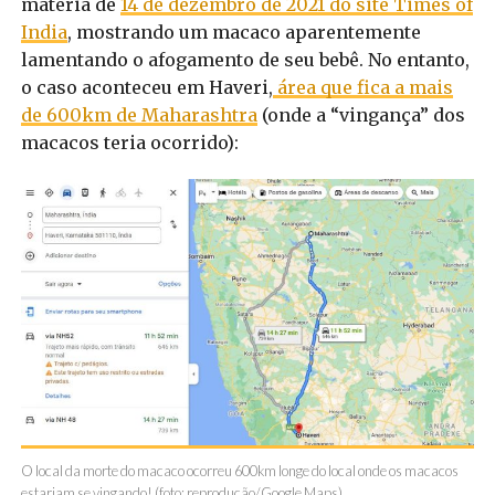
matéria de
14 de dezembro de 2021 do site Times of
India
, mostrando um macaco aparentemente
lamentando o afogamento de seu bebê. No entanto,
o caso aconteceu em Haveri,
área que fica a mais
de 600km de Maharashtra
(onde a “vingança” dos
macacos teria ocorrido):
O local da morte do macaco ocorreu 600km longe do local onde os macacos
estariam se vingando! (foto: reprodução/Google Maps)