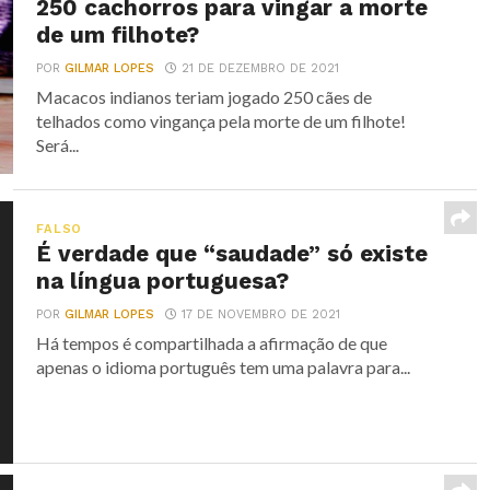
250 cachorros para vingar a morte
de um filhote?
POR
GILMAR LOPES
21 DE DEZEMBRO DE 2021
Macacos indianos teriam jogado 250 cães de
telhados como vingança pela morte de um filhote!
Será...
FALSO
É verdade que “saudade” só existe
na língua portuguesa?
POR
GILMAR LOPES
17 DE NOVEMBRO DE 2021
Há tempos é compartilhada a afirmação de que
apenas o idioma português tem uma palavra para...