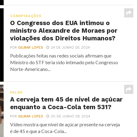
CONSPIRAÇÕES
O Congresso dos EUA intimou o
ministro Alexandre de Moraes por
violações dos Direitos Humanos?
POR
GILMAR LOPES
24 DE JUNHO DE 2024
Publicações feitas nas redes sociais afirmam que
Ministro do STF teria sido intimado pelo Congresso
Norte-Americano...
FALSO
A cerveja tem 45 de nível de açúcar
enquanto a Coca-Cola tem 531?
POR
GILMAR LOPES
20 DE JUNHO DE 2024
Vídeo mostra que nível de açúcar presente na cerveja
é de 45 e que a Coca-Cola...