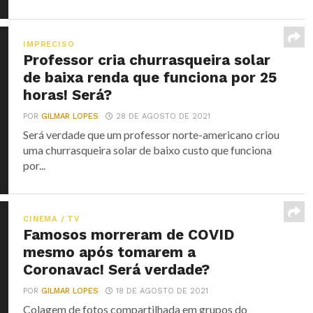
IMPRECISO
Professor cria churrasqueira solar
de baixa renda que funciona por 25
horas! Será?
POR
GILMAR LOPES
28 DE AGOSTO DE 2021
Será verdade que um professor norte-americano criou
uma churrasqueira solar de baixo custo que funciona
por...
CINEMA / TV
Famosos morreram de COVID
mesmo após tomarem a
Coronavac! Será verdade?
POR
GILMAR LOPES
18 DE AGOSTO DE 2021
Colagem de fotos compartilhada em grupos do