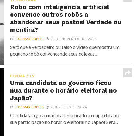
TECNOLOGIA
Robô com inteligência artificial
convence outros robôs a
abandonar seus postos! Verdade ou
mentira?
POR
GILMAR LOPES
25 DE NOVEMBRO DE 2024
Será que é verdadeiro ou falso o vídeo que mostra um
pequeno robô convencendo seus colegas...
CINEMA / TV
Uma candidata ao governo ficou
nua durante o horário eleitoral no
Japão?
POR
GILMAR LOPES
2 DE JULHO DE 2024
Candidata a governadora teria tirado a roupa durante
sua participação no horário eleitoral no Japão! Será...