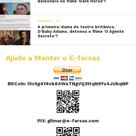
Bolsonaro no filme ‘Dark Horse’?
CINEMA / TV
A primeira-dama do teatro britânico,
D’Baby Adams, detonou o filme ‘O Agente
Secreto’?
Ajude a Manter o E-farsas
BitCoin: 15c5g4Y4vk84WuTNgVQ3ttqN9fv4JUbqNP
PIX: gilmar@e-farsas.com