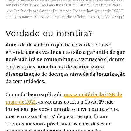
segunda fileira: Ismael Ivo, Eva wilma e Paulo Gustavo; última fileira: Paulo
José, Tarcísio Meira e Orlando Drummond. Todos teriam morrido de COVID
mesmo tomando a Coronavac! Será verdade? (foto: Reprodução/WhatsApp)
Verdade ou mentira?
Antes de descobrir o que há de verdade nisso,
entenda que
as vacinas não são a garantia de que
você não irá se contaminar.
A vacinação é, dentre
outras ações,
uma forma de minimizar a
disseminação de doenças através da imunização
de comunidades.
Como foi bem explicado
nessa matéria da CNN de
maio de 2021
, as vacinas contra a Covid-19 não
impedem que você contraia o novo coronavírus,
mas em casos (raros) de pessoas que ficam
doentes mesmo após tomar as duas doses de
algum dos imunizantes disponíveis
não