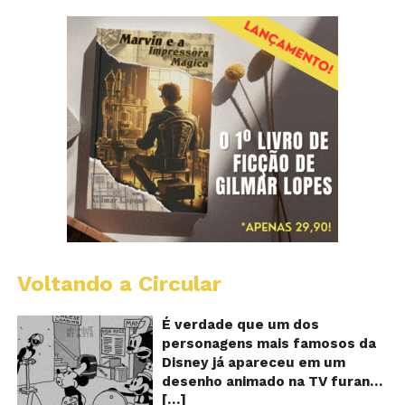
Voltando a Circular
D
m
o
É verdade que um dos
M
personagens mais famosos da
fu
Disney já apareceu em um
qu
desenho animado na TV furando
c
[…]
queijos com o seu pênis? O
o