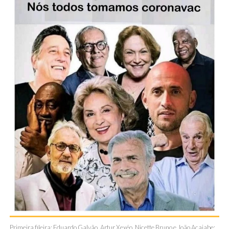
Primeira fileira: Eduardo Galvão, Artur Xexéo, Nicette Bruno e João Acaiabe;