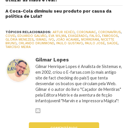
A Coca-Cola diminuiu seu produto por causa da
política de Lula?
TÓPICOS RELACIONADOS:
ARTUR XEXÉO
,
CORONAVAC
,
CORONAVÍRUS
,
COVID
,
EDUARDO GALVÃO
,
EVA WILMA
,
EXAGERADO
,
FALSO
,
FAMOSOS
,
GLÓRIA MENEZES
,
ISMAEL IVO
,
JOÃO ACAIABE
,
MORRERAM
,
NICETTE
BRUNO
,
ORLANDO DRUMMOND
,
PAULO GUSTAVO
,
PAULO JOSÉ
,
SAÚDE
,
TARCÍSIO MEIRA
Gilmar Lopes
Gilmar Henrique Lopes é Analista de Sistemas e,
em 2002, criou o E-farsas.com (o mais antigo
site de fact checking do país!) que tenta
desvendar os boatos que circulam pela Web.
Gilmar é o autor do livro "Caçador de Mentiras"
pela Editora Matrix e da aventura de ficção
infantojuvenil "Marvin e a Impressora Mágica"!