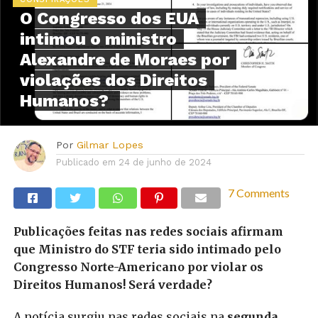
O Congresso dos EUA
intimou o ministro
Alexandre de Moraes por
violações dos Direitos
Humanos?
Por
Gilmar Lopes
Publicado em
24 de junho de 2024
7 Comments
Publicações feitas nas redes sociais afirmam
que Ministro do STF teria sido intimado pelo
Congresso Norte-Americano por violar os
Direitos Humanos! Será verdade?
A notícia surgiu nas redes sociais na
segunda