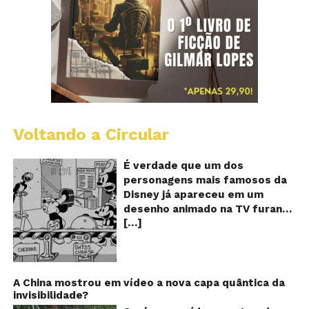
Voltando a Circular
D
m
o
É verdade que um dos
M
personagens mais famosos da
fu
Disney já apareceu em um
qu
desenho animado na TV furando
c
[…]
queijos com o seu pênis? O
o
pê
vídeo é compartilhado na forma
de um GIF animado e mostra
imagens de um episódio antigo
do desenho do personagem
A China mostrou em vídeo a nova capa quântica da
invisibilidade?
Mickey Mouse, dos