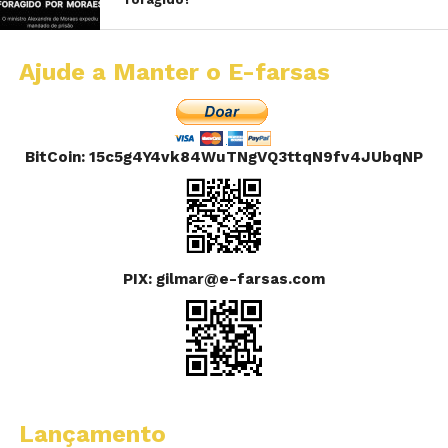
Ajude a Manter o E-farsas
BitCoin: 15c5g4Y4vk84WuTNgVQ3ttqN9fv4JUbqNP
PIX: gilmar@e-farsas.com
Lançamento