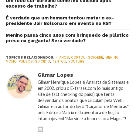
Um robô sul-coreano cometeu suicídio após
excesso de trabalho?
É verdade que um homem tentou matar o ex-
presidente Jair Bolsonaro em evento no RS?
Menino passa cinco anos com brinquedo de plástico
preso na garganta! Será verdade?
TÓPICOS RELACIONADOS:
4 ANOS
,
CORTOU
,
GOIOERÊ
,
MENINO
,
MOMO
,
PULSOS
,
SUICIDIO
,
TENTOU
,
YOUTUBE
Gilmar Lopes
Gilmar Henrique Lopes é Analista de Sistemas e,
em 2002, criou o E-farsas.com (o mais antigo
site de fact checking do país!) que tenta
desvendar os boatos que circulam pela Web.
Gilmar é o autor do livro "Caçador de Mentiras"
pela Editora Matrix e da aventura de ficção
infantojuvenil "Marvin e a Impressora Mágica"!