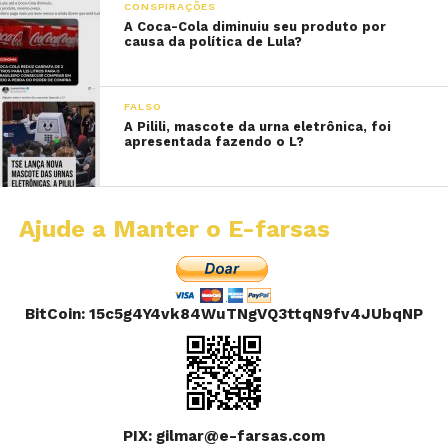
CONSPIRAÇÕES
A Coca-Cola diminuiu seu produto por
causa da política de Lula?
FALSO
A Pilili, mascote da urna eletrônica, foi
apresentada fazendo o L?
Ajude a Manter o E-farsas
BitCoin: 15c5g4Y4vk84WuTNgVQ3ttqN9fv4JUbqNP
PIX: gilmar@e-farsas.com