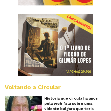
Voltando a Circular
B
Va
A
História que circula há anos
vi
pela web fala sobre uma
ce
vidente búlgara que teria
q