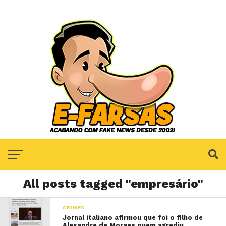
All posts tagged "empresário"
CRIMES
Jornal italiano afirmou que foi o filho de
Alexandre de Moraes quem agrediu