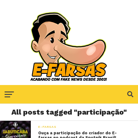
All posts tagged "participação"
E-FARSAS
Ouça a participação do criador do E-
farsas no podcast da Sputnik Brasil!