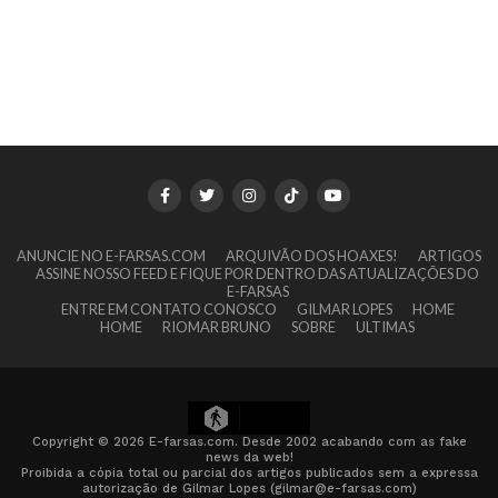
ANUNCIE NO E-FARSAS.COM
ARQUIVÃO DOS HOAXES!
ARTIGOS
ASSINE NOSSO FEED E FIQUE POR DENTRO DAS ATUALIZAÇÕES DO
E-FARSAS
ENTRE EM CONTATO CONOSCO
GILMAR LOPES
HOME
HOME
RIOMAR BRUNO
SOBRE
ULTIMAS
21
Copyright © 2026 E-farsas.com. Desde 2002 acabando com as fake
news da web!
Proibida a cópia total ou parcial dos artigos publicados sem a expressa
autorização de Gilmar Lopes (gilmar@e-farsas.com)