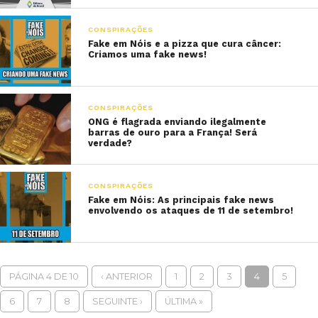
CONSPIRAÇÕES
Fake em Nóis e a pizza que cura câncer:
Criamos uma fake news!
CONSPIRAÇÕES
ONG é flagrada enviando ilegalmente
barras de ouro para a França! Será
verdade?
CONSPIRAÇÕES
Fake em Nóis: As principais fake news
envolvendo os ataques de 11 de setembro!
PÁGINA 4 DE 10
‹ ANTERIOR
1
2
3
4
5
6
7
8
SEGUINTE ›
ÚLTIMA »