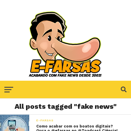
All posts tagged "fake news"
E-FARSAS
Como acabar com os boatos digitais?
Ouça o @efarsas no @Toadcast Ciência!