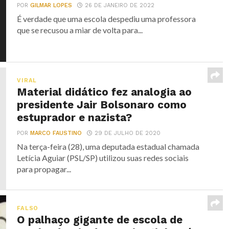
POR
GILMAR LOPES
26 DE JANEIRO DE 2022
É verdade que uma escola despediu uma professora
que se recusou a miar de volta para...
VIRAL
Material didático fez analogia ao
presidente Jair Bolsonaro como
estuprador e nazista?
POR
MARCO FAUSTINO
29 DE JULHO DE 2020
Na terça-feira (28), uma deputada estadual chamada
Letícia Aguiar (PSL/SP) utilizou suas redes sociais
para propagar...
FALSO
O palhaço gigante de escola de