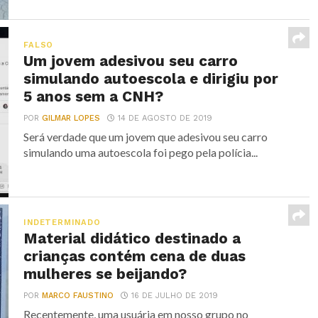
FALSO
Um jovem adesivou seu carro
simulando autoescola e dirigiu por
5 anos sem a CNH?
POR
GILMAR LOPES
14 DE AGOSTO DE 2019
Será verdade que um jovem que adesivou seu carro
simulando uma autoescola foi pego pela polícia...
INDETERMINADO
Material didático destinado a
crianças contém cena de duas
mulheres se beijando?
POR
MARCO FAUSTINO
16 DE JULHO DE 2019
Recentemente, uma usuária em nosso grupo no