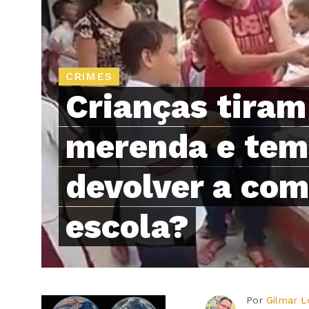
CRIMES
Crianças tiram
merenda e tem
devolver a com
escola?
Por
Gilmar 