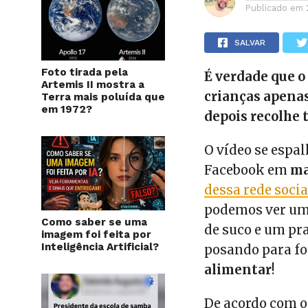
Publicado em
SALVAR
Foto tirada pela
É verdade que 
Artemis II mostra a
crianças apenas
Terra mais poluída que
em 1972?
depois recolhe 
O vídeo se espa
Facebook em
ma
dessa rede socia
podemos ver um
Como saber se uma
de suco e um pr
imagem foi feita por
Inteligência Artificial?
posando para fo
alimentar
!
De acordo com o