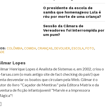
O presidente da escola de
samba que homenageou Lula é
réu por morte de uma criança?
Sessão da Câmara de
Vereadores foi interrompida por
um pum?
OS:
COLÔMBIA
,
COMIDA
,
CRIANÇAS
,
DEVOLVER
,
ESCOLA
,
FOTO
,
ADE
ilmar Lopes
ilmar Henrique Lopes é Analista de Sistemas e, em 2002, criou o
-farsas.com (o mais antigo site de fact checking do país!) que
enta desvendar os boatos que circulam pela Web. Gilmar é o
utor do livro "Caçador de Mentiras" pela Editora Matrix e da
ventura de ficção infantojuvenil "Marvin e a Impressora
ágica"!