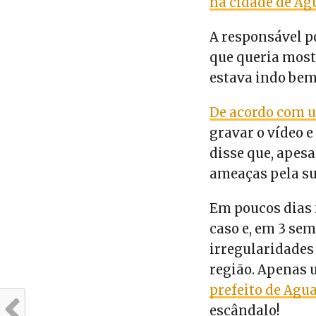
na cidade de Ag
A responsável po
que queria most
estava indo bem
De acordo com u
gravar o vídeo e
disse que, apesa
ameaças pela su
Em poucos dias 
caso e, em 3 se
irregularidades
região. Apenas 
prefeito de Agu
escândalo!