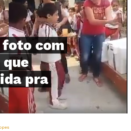
 foto com
 que
ida pra
Lopes