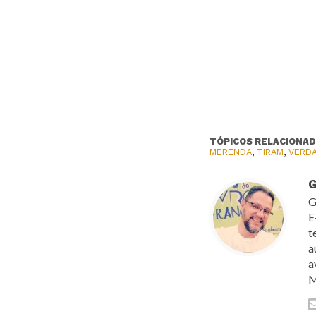
TÓPICOS RELACIONAD
MERENDA
,
TIRAM
,
VERD
G
G
E
t
a
a
M