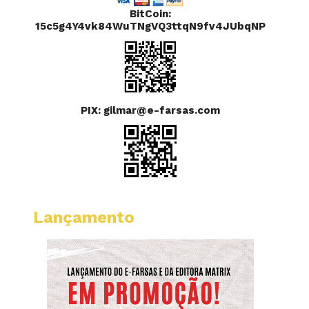
BitCoin:
15c5g4Y4vk84WuTNgVQ3ttqN9fv4JUbqNP
PIX: gilmar@e-farsas.com
Lançamento