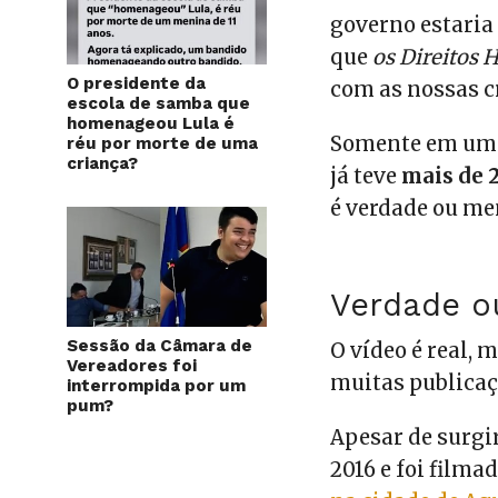
governo estaria
que
os Direitos
O presidente da
com as nossas c
escola de samba que
homenageou Lula é
Somente em uma 
réu por morte de uma
criança?
já teve
mais de 
é verdade ou me
Verdade o
Sessão da Câmara de
O vídeo é real, 
Vereadores foi
muitas publica
interrompida por um
pum?
Apesar de surgi
2016 e foi filma