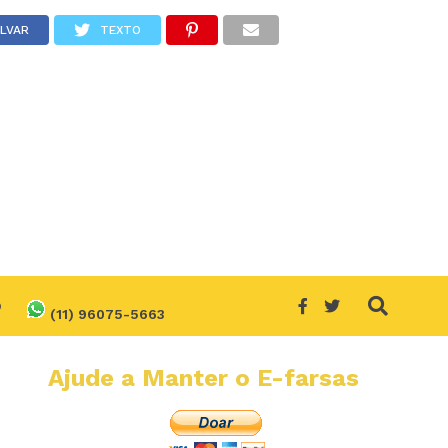
LVAR
TEXTO
O
(11) 96075-5663
Ajude a Manter o E-farsas