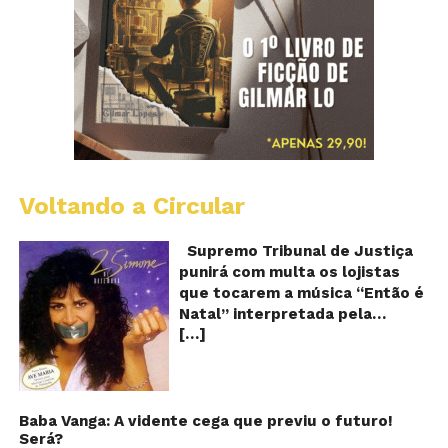
Voltando a Circular
S
pr
q
Supremo Tribunal de Justiça
Sh
punirá com multa os lojistas
d
que tocarem a música “Então é
Br
Natal” interpretada pela
t
[…]
cantora Simone! Será? De
“E
é
acordo com notícia publicada
Na
em diversos sites e blogs (e
amplamente divulgada nas
redes sociais), uma das
Baba Vanga: A vidente cega que previu o futuro!
Será?
canções mais populares do