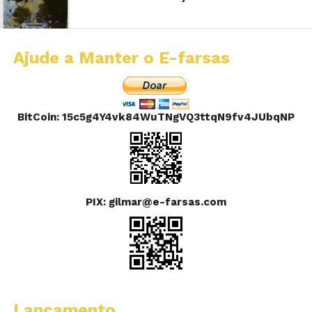
Ajude a Manter o E-farsas
BitCoin: 15c5g4Y4vk84WuTNgVQ3ttqN9fv4JUbqNP
PIX: gilmar@e-farsas.com
Lançamento