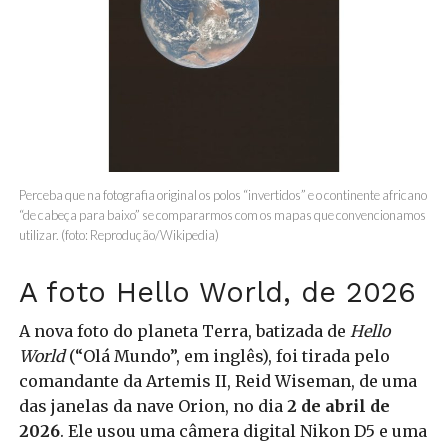
Perceba que na fotografia original os polos “invertidos” e o continente africano
“de cabeça para baixo” se compararmos com os mapas que convencionamos
utilizar. (foto: Reprodução/Wikipedia)
A foto Hello World, de 2026
A nova foto do planeta Terra, batizada de
Hello
World
(“Olá Mundo”, em inglês), foi tirada pelo
comandante da Artemis II, Reid Wiseman, de uma
das janelas da nave Orion, no dia
2 de abril de
2026
. Ele usou uma câmera digital Nikon D5 e uma