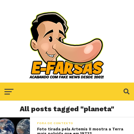
All posts tagged "planeta"
FORA DE CONTEXTO
Foto tirada pela Artemis II mostra a Terra
mais poluída que em 1972?