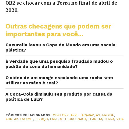
OR2 se chocar com a Terra no final de abril de
2020.
Outras checagens que podem ser
importantes para você...
Cucurella levou a Copa do Mundo em uma sacola
plástica?
É verdade que uma pesquisa fraudada mudou o
padrão de sono da humanidade?
O vídeo de um monge escalando uma rocha sem
utilizar as mãos é real?
A Coca-Cola diminuiu seu produto por causa da
política de Lula?
TÓPICOS RELACIONADOS:
1998 OR2
,
ABRIL
,
ACABAR
,
ASTEROIDE
,
ATINGIR
,
ENORME
,
ESPAÇO
,
FAKE
,
METEORO
,
NASA
,
PLANETA
,
TERRA
,
VIDA