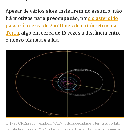
Apesar de vários sites insistirem no assunto,
não
há motivos para preocupação
, poi
s o asteroide
passará a cerca de 7 milhões de quilômetros da
Terra
, algo em cerca de 16 vezes a distância entre
o nosso planeta e a lua.
O 1998 OR2 já é conhecido da NASA há duas décadas e já tem a sua órbita
calculada até ao ano 2197. Pelos cálculos da de sua rota, essa rocha nunca