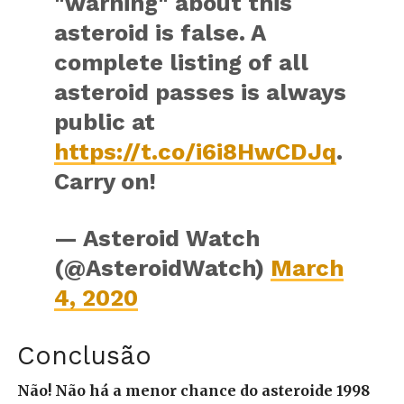
"warning" about this
asteroid is false. A
complete listing of all
asteroid passes is always
public at
https://t.co/i6i8HwCDJq
.
Carry on!
— Asteroid Watch
(@AsteroidWatch)
March
4, 2020
Conclusão
Não! Não há a menor chance do asteroide 1998