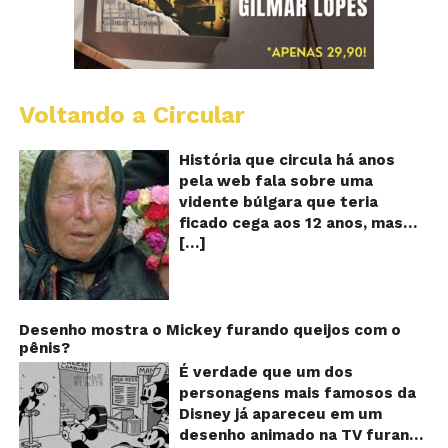
Voltando a Circular
B
Va
A
História que circula há anos
vi
pela web fala sobre uma
ce
vidente búlgara que teria
q
ficado cega aos 12 anos, mas
pr
[…]
teria previsto o fim a
o
fu
humanidade! Será verdade?
Se
Baba Vanga, a mulher que
previu o fim do mundo e do
nosso futuro, morreu em 1996
Desenho mostra o Mickey furando queijos com o
pênis?
aos 90 anos de idade, e teria
sido uma das grandes videntes
É verdade que um dos
do século XX. De acordo com
personagens mais famosos da
inúmeros textos que circulam a
Disney já apareceu em um
seu respeito, Baba Vanga teria
desenho animado na TV furando