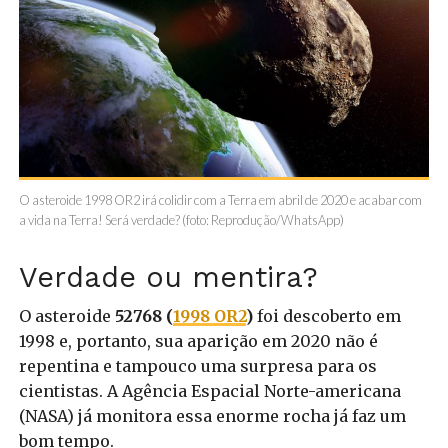
O asteroide 1998 OR2 irá colidir com a Terra em abril de 2020 e acabar com
a vida na Terra! Será verdade? (foto: Reprodução/WhatsApp)
Verdade ou mentira?
O asteroide
52768 (
1998 OR2
)
foi descoberto em
1998
e, portanto, sua aparição em 2020 não é
repentina e tampouco uma surpresa para os
cientistas. A Agência Espacial Norte-americana
(NASA) já monitora essa enorme rocha já faz um
bom tempo.