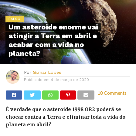
FALSO
Um asteroide enorme vai
atingir a Terra em abril e
acabar com a vida no
planeta?
Por
Gilmar Lopes
Publicado em
4 de março de 2020
18 Comments
É verdade que o asteroide 1998 OR2 poderá se
chocar contra a Terra e eliminar toda a vida do
planeta em abril?