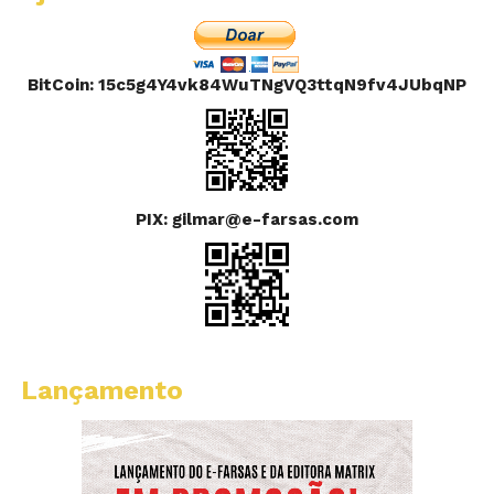
BitCoin: 15c5g4Y4vk84WuTNgVQ3ttqN9fv4JUbqNP
PIX: gilmar@e-farsas.com
Lançamento