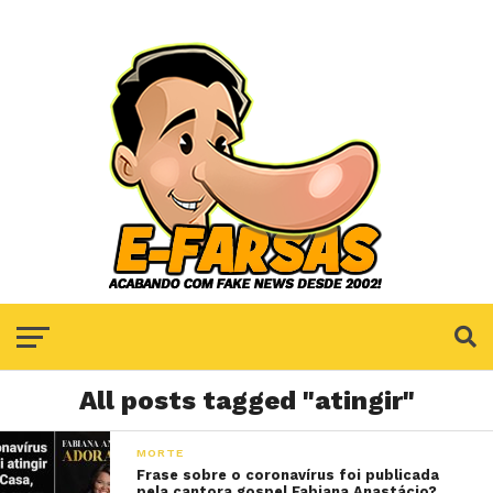
All posts tagged "atingir"
MORTE
Frase sobre o coronavírus foi publicada
pela cantora gospel Fabiana Anastácio?