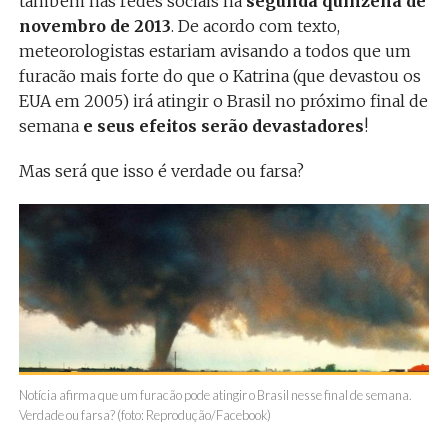
também nas redes sociais na
segunda quinzena de
novembro de 2013
. De acordo com texto,
meteorologistas estariam avisando a todos que um
furacão mais forte do que o Katrina (que devastou os
EUA em 2005) irá atingir o Brasil no próximo final de
semana
e seus efeitos serão devastadores
!
Mas será que isso é verdade ou farsa?
Notícia afirma que um furacão pode atingir o Brasil nesse final de semana.
Verdade ou farsa? (foto: Reprodução/Facebook)