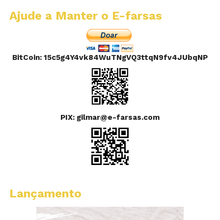
Ajude a Manter o E-farsas
BitCoin: 15c5g4Y4vk84WuTNgVQ3ttqN9fv4JUbqNP
PIX: gilmar@e-farsas.com
Lançamento