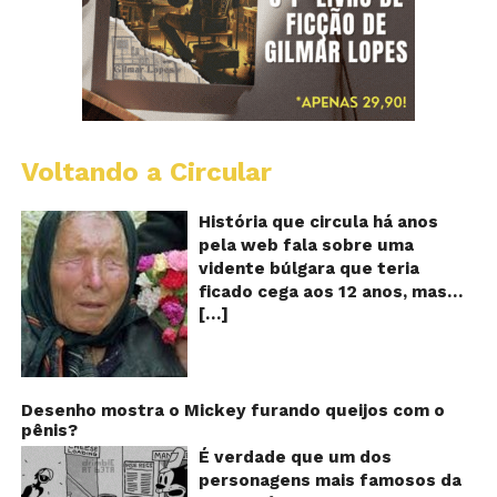
Voltando a Circular
B
Va
A
História que circula há anos
vi
pela web fala sobre uma
ce
vidente búlgara que teria
q
ficado cega aos 12 anos, mas
pr
[…]
teria previsto o fim a
o
fu
humanidade! Será verdade?
Se
Baba Vanga, a mulher que
previu o fim do mundo e do
nosso futuro, morreu em 1996
Desenho mostra o Mickey furando queijos com o
pênis?
aos 90 anos de idade, e teria
sido uma das grandes videntes
É verdade que um dos
do século XX. De acordo com
personagens mais famosos da