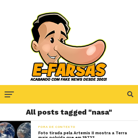
All posts tagged "nasa"
FORA DE CONTEXTO
Foto tirada pela Artemis II mostra a Terra
mais poluída que em 1972?