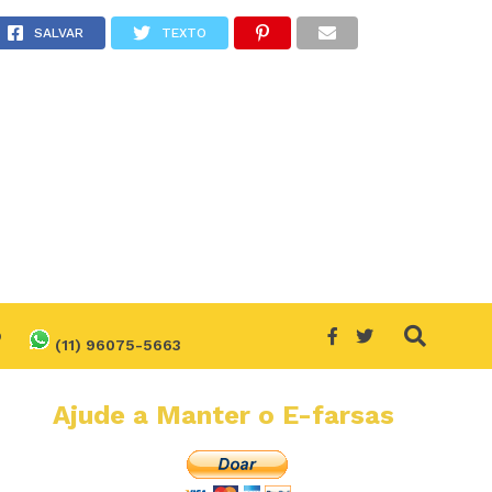
SALVAR
TEXTO
O
(11) 96075-5663
Ajude a Manter o E-farsas