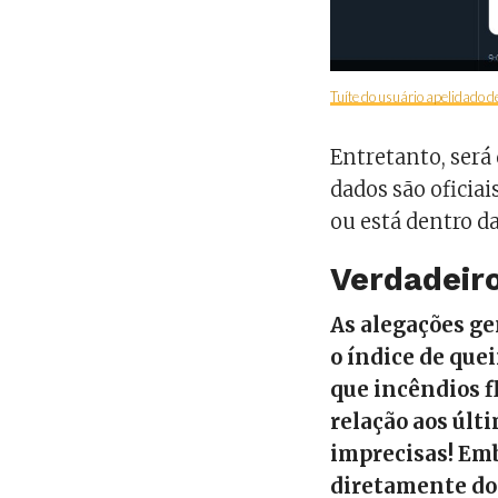
Tuíte do usuário apelidado d
Entretanto, será
dados são oficia
ou está dentro d
Verdadeiro
As alegações g
o índice de qu
que incêndios f
relação aos últ
imprecisas! Emb
diretamente do 