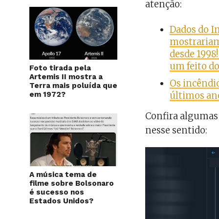
atenção:
Dados do In
mostrariam
desde 1998!
um feito do
Foto tirada pela
Artemis II mostra a
Os incêndi
Terra mais poluída que
em 1972?
últimos an
Confira algumas 
nesse sentido:
A música tema de
filme sobre Bolsonaro
é sucesso nos
Estados Unidos?