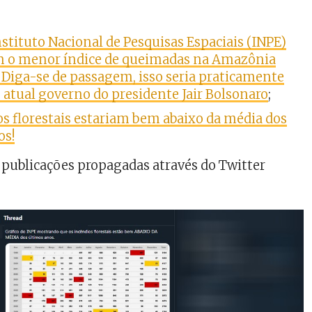
stituto Nacional de Pesquisas Espaciais (INPE)
 o menor índice de queimadas na Amazônia
 Diga-se de passagem, isso seria praticamente
 atual governo do presidente Jair Bolsonaro
;
os florestais estariam bem abaixo da média dos
os!
publicações propagadas através do Twitter