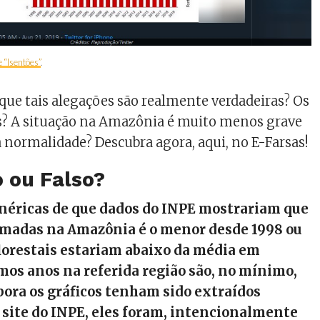
e “Isentões”
.
 que tais alegações são realmente verdadeiras? Os
is? A situação na Amazônia é muito menos grave
a normalidade? Descubra agora, aqui, no E-Farsas!
 ou Falso?
enéricas de que dados do INPE mostrariam que
eimadas na Amazônia é o menor desde 1998 ou
lorestais estariam abaixo da média em
imos anos na referida região são, no mínimo,
ora os gráficos tenham sido extraídos
site do INPE, eles foram, intencionalmente