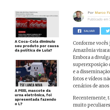
Por
Marco F
Publicado em
SALVAR
A Coca-Cola diminuiu
Conforme vocês j
seu produto por causa
Amazônia viraram
da política de Lula?
Embora a divulga
superexposição 
e a disseminação
fotos e vídeos n
cenários de anos
A Pilili, mascote da
urna eletrônica, foi
Recentemente, t
apresentada fazendo
o L?
muito peculiares