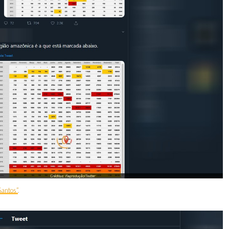
Santos”
.