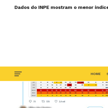
Dados do INPE mostram o menor índic
HOME
F.A.Q