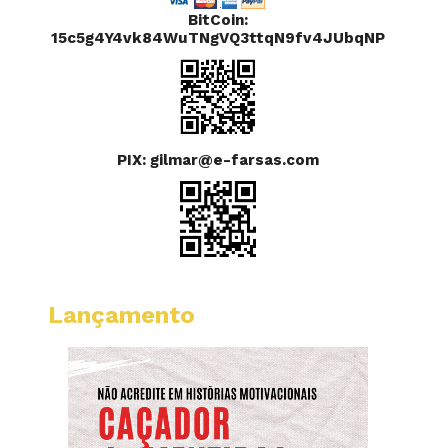
BitCoin:
15c5g4Y4vk84WuTNgVQ3ttqN9fv4JUbqNP
PIX: gilmar@e-farsas.com
Lançamento