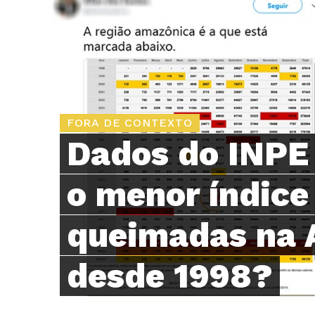
FORA DE CONTEXTO
Dados do INPE
o menor índice
queimadas na 
desde 1998?