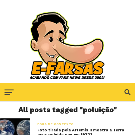
All posts tagged "poluição"
FORA DE CONTEXTO
Foto tirada pela Artemis II mostra a Terra
mais poluída que em 1972?