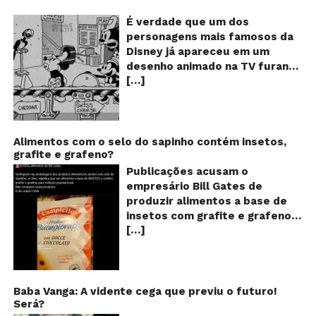
m
o
É verdade que um dos
M
personagens mais famosos da
fu
Disney já apareceu em um
qu
desenho animado na TV furando
c
[…]
queijos com o seu pênis? O
o
pê
vídeo é compartilhado na forma
de um GIF animado e mostra
imagens de um episódio antigo
do desenho do personagem
Alimentos com o selo do sapinho contém insetos,
grafite e grafeno?
Mickey Mouse, dos
Estúdios Disney, usando uma
Publicações acusam o
ferramenta um tanto quanto
empresário Bill Gates de
inusitada para furar os queijos
produzir alimentos a base de
em uma linha de produção de
insetos com grafite e grafeno
uma fábrica. Os queijos suíços,
[…]
com o objetivo de reduzir a
na história, são furados por
população! Será verdade?
algo saliente na calça do rato,
Vídeos e textos com
dando a entender que Mickey
acusações começaram a se
estaria mesmo furando os
espalhar nas redes sociais na
Baba Vanga: A vidente cega que previu o futuro!
alimentos com o seu pênis!!! O
Será?
segunda quinzena de agosto de