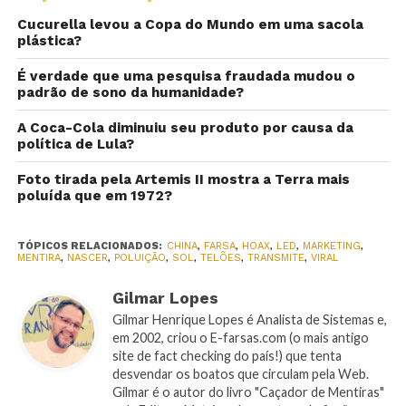
Cucurella levou a Copa do Mundo em uma sacola
plástica?
É verdade que uma pesquisa fraudada mudou o
padrão de sono da humanidade?
A Coca-Cola diminuiu seu produto por causa da
política de Lula?
Foto tirada pela Artemis II mostra a Terra mais
poluída que em 1972?
TÓPICOS RELACIONADOS:
CHINA
,
FARSA
,
HOAX
,
LED
,
MARKETING
,
MENTIRA
,
NASCER
,
POLUIÇÃO
,
SOL
,
TELÕES
,
TRANSMITE
,
VIRAL
Gilmar Lopes
Gilmar Henrique Lopes é Analista de Sistemas e,
em 2002, criou o E-farsas.com (o mais antigo
site de fact checking do país!) que tenta
desvendar os boatos que circulam pela Web.
Gilmar é o autor do livro "Caçador de Mentiras"