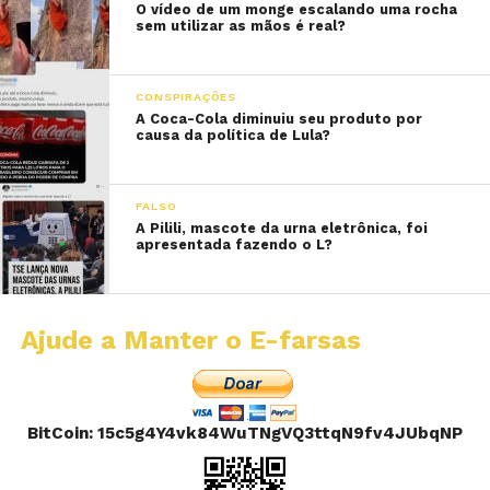
O vídeo de um monge escalando uma rocha
sem utilizar as mãos é real?
CONSPIRAÇÕES
A Coca-Cola diminuiu seu produto por
causa da política de Lula?
FALSO
A Pilili, mascote da urna eletrônica, foi
apresentada fazendo o L?
Ajude a Manter o E-farsas
BitCoin: 15c5g4Y4vk84WuTNgVQ3ttqN9fv4JUbqNP