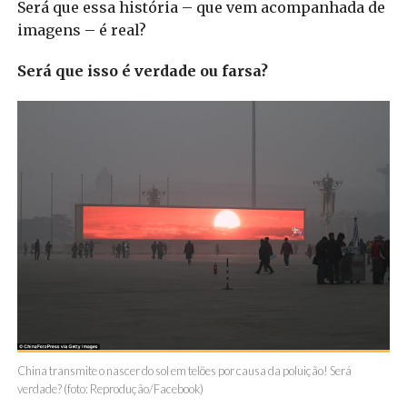
Será que essa história – que vem acompanhada de
imagens – é real?
Será que isso é verdade ou farsa?
China transmite o nascer do sol em telões por causa da poluição! Será
verdade? (foto: Reprodução/Facebook)