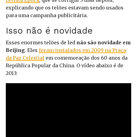
revista Época
, que se corrigiu 3 dias depois,
explicando que os telões estavam sendo usados
para uma campanha publicitária.
Isso não é novidade
Esses enormes telões de led
não são novidade em
Beijing
. Eles
foram instalados em 2009 na Praça
da Paz Celestial
em comemoração dos 60 anos da
República Popular da China. O vídeo abaixo é de
2013: