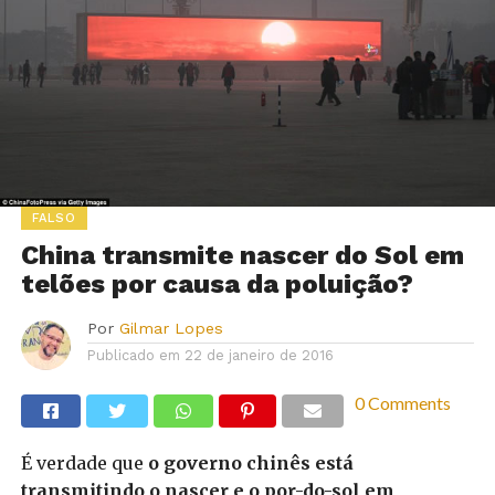
FALSO
China transmite nascer do Sol em
telões por causa da poluição?
Por
Gilmar Lopes
Publicado em
22 de janeiro de 2016
0 Comments
É verdade que
o governo chinês está
transmitindo o nascer e o por-do-sol em