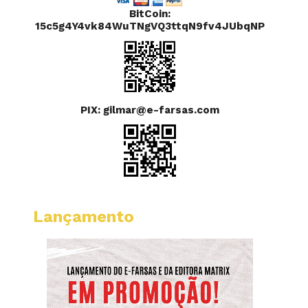
BitCoin:
15c5g4Y4vk84WuTNgVQ3ttqN9fv4JUbqNP
PIX: gilmar@e-farsas.com
Lançamento