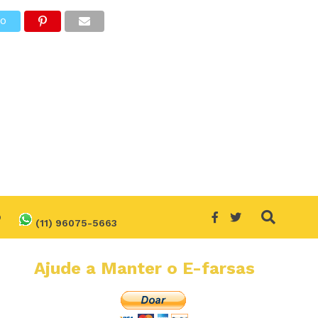
TO
O
(11) 96075-5663
Ajude a Manter o E-farsas