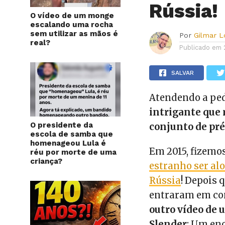
Rússia!
O vídeo de um monge
escalando uma rocha
sem utilizar as mãos é
Por
Gilmar 
real?
Publicado em
SALVAR
Atendendo a ped
intrigante que
O presidente da
conjunto de pré
escola de samba que
homenageou Lula é
Em 2015, fizemo
réu por morte de uma
criança?
estranho ser al
Rússia
! Depois 
entraram em co
outro vídeo de 
Slender
: Um en