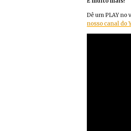
E muito mais!
Dê um PLAY no v
nosso canal do