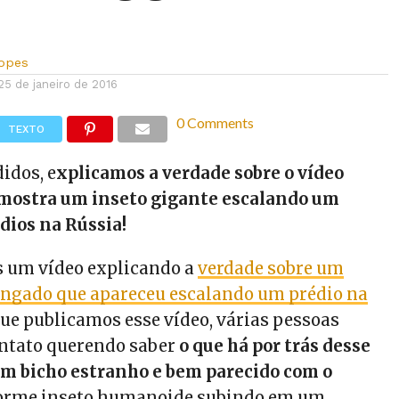
Lopes
25 de janeiro de 2016
0 Comments
TEXTO
idos, e
xplicamos a verdade sobre o vídeo
 mostra um inseto gigante escalando um
dios na Rússia!
s um vídeo explicando a
verdade sobre um
ongado que apareceu escalando um prédio na
que publicamos esse vídeo, várias pessoas
ntato querendo saber
o que há por trás desse
um bicho estranho e bem parecido com o
orme inseto humanoide subindo em um