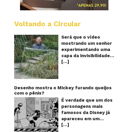
Voltando a Circular
A
China
mostro
Será que o vídeo
em
mostrando um senhor
vídeo
experimentando uma
a
capa da invisibilidade
nova
[…]
em um jardim é
capa
quântic
verdadeiro ou falso? O
da
vídeo surgiu nas redes
invisibi
sociais e em diversos
sites e blogs na
Desenho mostra o Mickey furando queijos
segunda semana de
com o pênis?
dezembro de 2017 e
É verdade que um dos
rapidamente ganhou
personagens mais
centenas de milhares
famosos da Disney já
de curtidas e de
apareceu em um
compartilhamentos.
[…]
desenho animado na
Nele podemos ver um
TV furando queijos