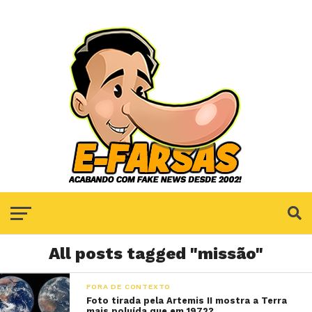
All posts tagged "missão"
FORA DE CONTEXTO
Foto tirada pela Artemis II mostra a Terra
mais poluída que em 1972?