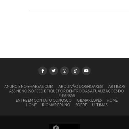
ANUNCIE NO E-FARSAS.COM
ARQUIVÃO DOS HOAXES!
ARTIGOS
ASSINE NOSSO FEED E FIQUE POR DENTRO DAS ATUALIZAÇÕES DO
E-FARSAS
ENTRE EM CONTATO CONOSCO
GILMAR LOPES
HOME
HOME
RIOMAR BRUNO
SOBRE
ULTIMAS
11