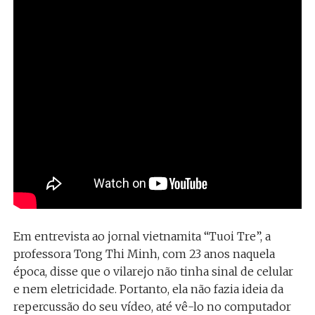
Em entrevista ao jornal vietnamita “Tuoi Tre”, a
professora Tong Thi Minh, com 23 anos naquela
época, disse que o vilarejo não tinha sinal de celular
e nem eletricidade. Portanto, ela não fazia ideia da
repercussão do seu vídeo, até vê-lo no computador