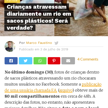
FOTOS
Crianças atravessam
diariamente um rio em
sacos plásticos! Será
verdade?
Por
Marco Faustino
Publicado em
3 de julho de 2019
4 Comments
No último domingo (30)
, fotos de crianças dentro
de sacos plásticos atravessando um rio chocaram
muitos usuários no Facebook. Somente a
publicação
de uma usuária chamada F.A.
(
arquivo
) obteve mais de
80 mil compartilhamentos
em cerca de 48h. A
descrição das fotos, no entanto, não apresentava