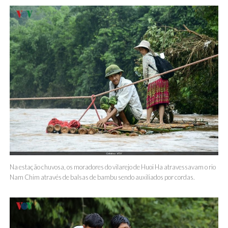
Na estação chuvosa, os moradores do vilarejo de Huoi Ha atravessavam o rio
Nam Chim através de balsas de bambu sendo auxiliados por cordas.