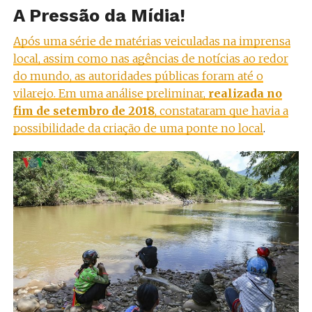
A Pressão da Mídia!
Após uma série de matérias veiculadas na imprensa
local, assim como nas agências de notícias ao redor
do mundo, as autoridades públicas foram até o
vilarejo. Em uma análise preliminar,
realizada no
fim de setembro de 2018
, constataram que havia a
possibilidade da criação de uma ponte no local
.