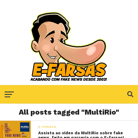
All posts tagged "MultiRio"
E-FARSAS
Assista ao vídeo da MultiRio sobre fake
news, feito em parceria com o E-farsas!