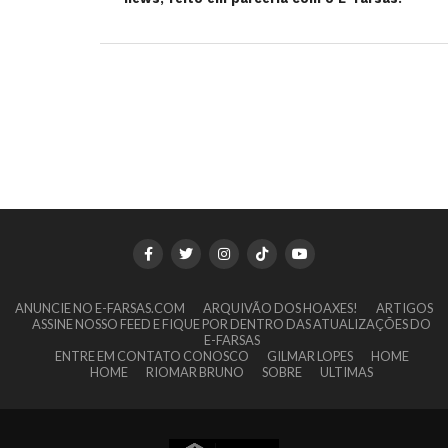
ANUNCIE NO E-FARSAS.COM
ARQUIVÃO DOS HOAXES!
ARTIGOS
ASSINE NOSSO FEED E FIQUE POR DENTRO DAS ATUALIZAÇÕES DO
E-FARSAS
ENTRE EM CONTATO CONOSCO
GILMAR LOPES
HOME
HOME
RIOMAR BRUNO
SOBRE
ULTIMAS