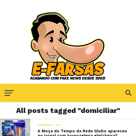
All posts tagged "domiciliar"
CINEMA / TV
A Moça do Tempo da Rede Globo apareceu
no jornal com tornozeleira eletrônica?