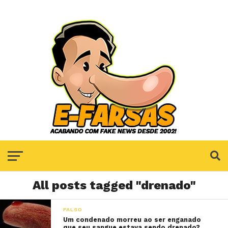
All posts tagged "drenado"
FALSO
Um condenado morreu ao ser enganado
que seu sangue estava sendo drenado?