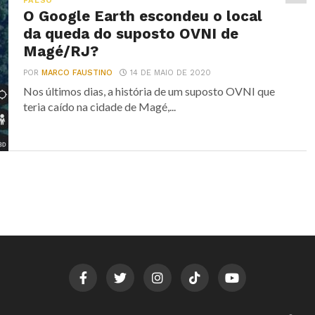
FALSO
O Google Earth escondeu o local
da queda do suposto OVNI de
Magé/RJ?
POR
MARCO FAUSTINO
14 DE MAIO DE 2020
Nos últimos dias, a história de um suposto OVNI que
teria caído na cidade de Magé,...