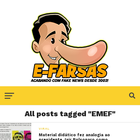
All posts tagged "EMEF"
VIRAL
Material didático fez analogia ao
presidente Jair Bolsonaro como