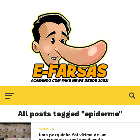
All posts tagged "epiderme"
ANIMAIS
Uma porquinha foi vítima de um
experimento cruel envolvendo