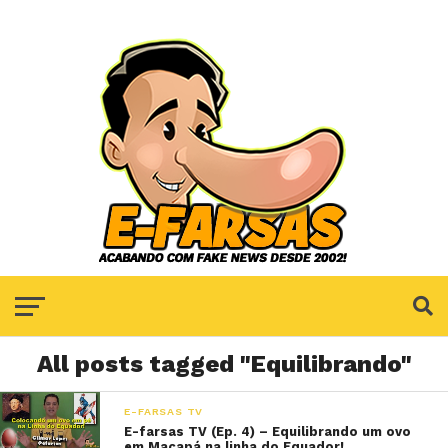
All posts tagged "Equilibrando"
E-FARSAS TV
E-farsas TV (Ep. 4) – Equilibrando um ovo
em Macapá na linha do Equador!