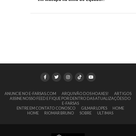
ANUNCIE NO E-FARSAS.COM
ARQUIVÃO DOS HOAXES!
ARTIGOS
ASSINE NOSSO FEED E FIQUE POR DENTRO DAS ATUALIZAÇÕES DO
E-FARSAS
ENTRE EM CONTATO CONOSCO
GILMAR LOPES
HOME
HOME
RIOMAR BRUNO
SOBRE
ULTIMAS