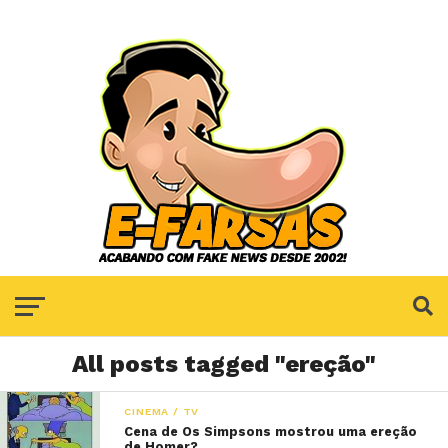
All posts tagged "ereção"
CINEMA / TV
Cena de Os Simpsons mostrou uma ereção
de Homer?