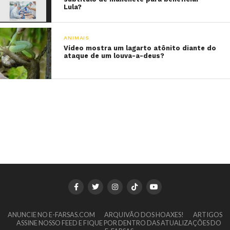
Lula?
ANIMAIS
Vídeo mostra um lagarto atônito diante do
ataque de um louva-a-deus?
ANUNCIE NO E-FARSAS.COM
ARQUIVÃO DOS HOAXES!
ARTIGOS
ASSINE NOSSO FEED E FIQUE POR DENTRO DAS ATUALIZAÇÕES DO