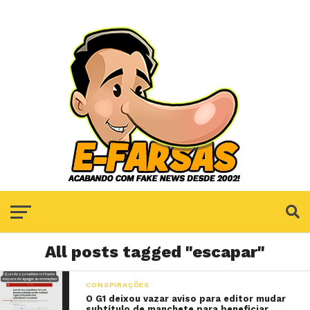
All posts tagged "escapar"
CONSPIRAÇÕES
O G1 deixou vazar aviso para editor mudar
subtítulo de manchete para beneficiar