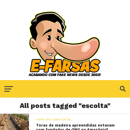
All posts tagged "escolta"
FORA DE CONTEXTO
Toras de madeira apreendidas estavam
com fundador de ONG na Amazônia?