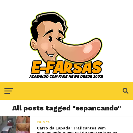
All posts tagged "espancando"
CRIMES
Carro da Lapada! Traficantes vêm
espancando quem sai da quarentena na