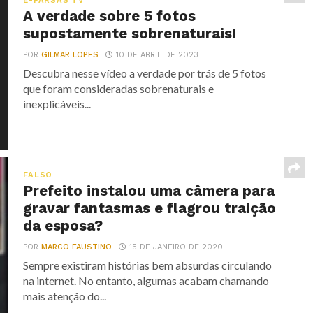
E-FARSAS TV
A verdade sobre 5 fotos
supostamente sobrenaturais!
POR
GILMAR LOPES
10 DE ABRIL DE 2023
Descubra nesse vídeo a verdade por trás de 5 fotos
que foram consideradas sobrenaturais e
inexplicáveis...
FALSO
Prefeito instalou uma câmera para
gravar fantasmas e flagrou traição
da esposa?
POR
MARCO FAUSTINO
15 DE JANEIRO DE 2020
Sempre existiram histórias bem absurdas circulando
na internet. No entanto, algumas acabam chamando
mais atenção do...