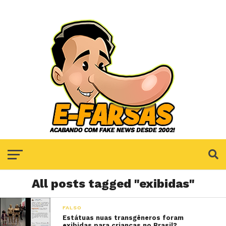
All posts tagged "exibidas"
FALSO
Estátuas nuas transgêneros foram
exibidas para crianças no Brasil?