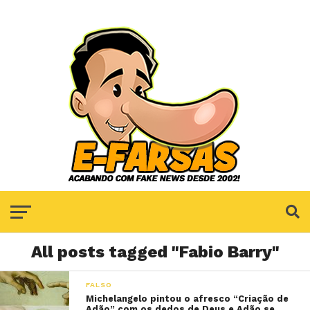
All posts tagged "Fabio Barry"
FALSO
Michelangelo pintou o afresco “Criação de
Adão” com os dedos de Deus e Adão se