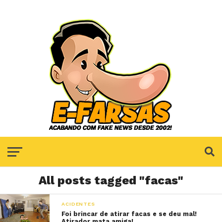
All posts tagged "facas"
ACIDENTES
Foi brincar de atirar facas e se deu mal!
Atirador mata amiga!