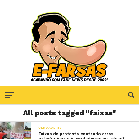
All posts tagged "faixas"
VERDADEIRO
Faixas de protesto contendo erros
ortográficos são verdadeiras ou falsas?