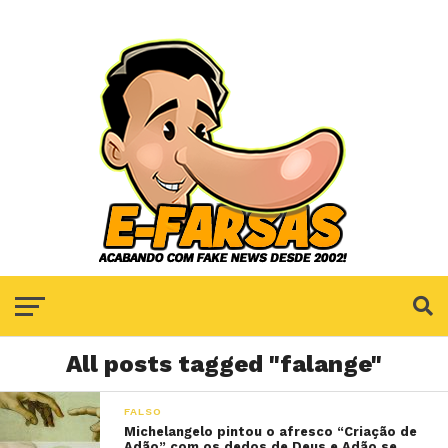
All posts tagged "falange"
FALSO
Michelangelo pintou o afresco “Criação de
Adão” com os dedos de Deus e Adão se