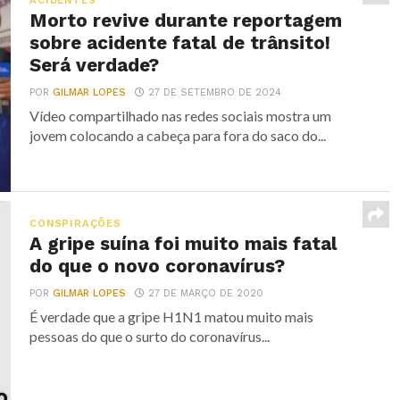
ACIDENTES
Morto revive durante reportagem
sobre acidente fatal de trânsito!
Será verdade?
POR
GILMAR LOPES
27 DE SETEMBRO DE 2024
Vídeo compartilhado nas redes sociais mostra um
jovem colocando a cabeça para fora do saco do...
CONSPIRAÇÕES
A gripe suína foi muito mais fatal
do que o novo coronavírus?
POR
GILMAR LOPES
27 DE MARÇO DE 2020
É verdade que a gripe H1N1 matou muito mais
pessoas do que o surto do coronavírus...