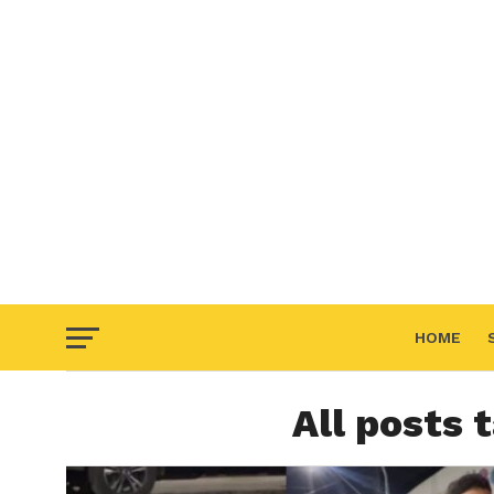
HOME
All posts 
F.A.Q