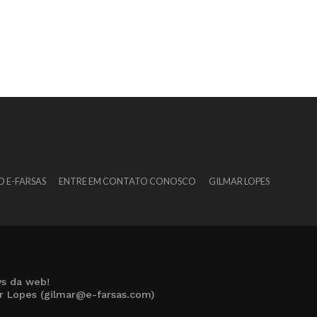
O E-FARSAS
ENTRE EM CONTATO CONOSCO
GILMAR LOPES
s da web!
ar Lopes (gilmar@e-farsas.com)