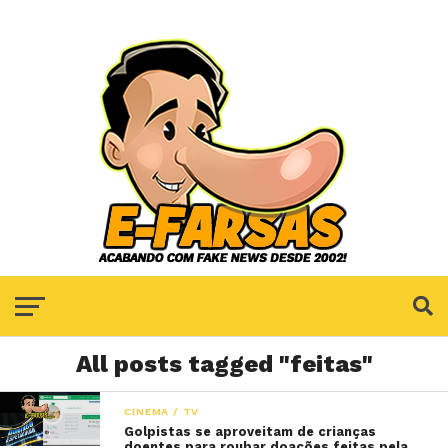
All posts tagged "feitas"
CINEMA / TV
Golpistas se aproveitam de crianças
doentes para roubar doações feitas pela