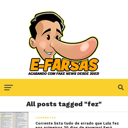
All posts tagged "fez"
CORRENTES
Corrente lista tudo de errado que Lula fez
nos primeiros 30 dias de governo! Será