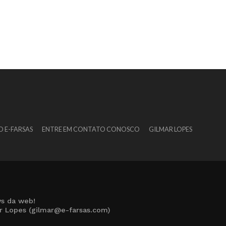
O E-FARSAS
ENTRE EM CONTATO CONOSCO
GILMAR LOPES
s da web!
ar Lopes (gilmar@e-farsas.com)