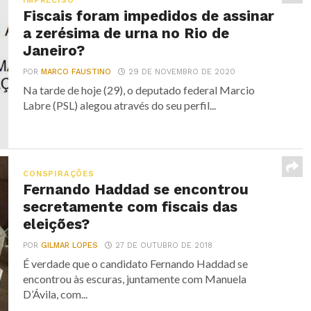
IMPRECISO
Fiscais foram impedidos de assinar
a zerésima de urna no Rio de
Janeiro?
POR
MARCO FAUSTINO
29 DE NOVEMBRO DE 2020
Na tarde de hoje (29), o deputado federal Marcio
Labre (PSL) alegou através do seu perfil...
CONSPIRAÇÕES
Fernando Haddad se encontrou
secretamente com fiscais das
eleições?
POR
GILMAR LOPES
27 DE OUTUBRO DE 2018
É verdade que o candidato Fernando Haddad se
encontrou às escuras, juntamente com Manuela
D’Ávila, com...